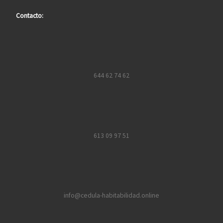
Contacto:
644 62 74 62
613 09 97 51
info@cedula-habitabilidad.online