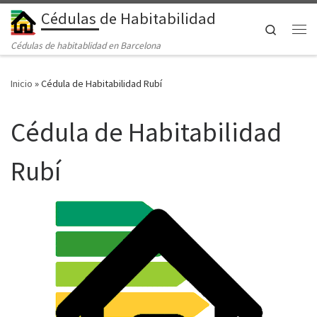
Cédulas de Habitabilidad
Saltar al contenido
Search
Me
Cédulas de habitablidad en Barcelona
Inicio
»
Cédula de Habitabilidad Rubí
Cédula de Habitabilidad
Rubí