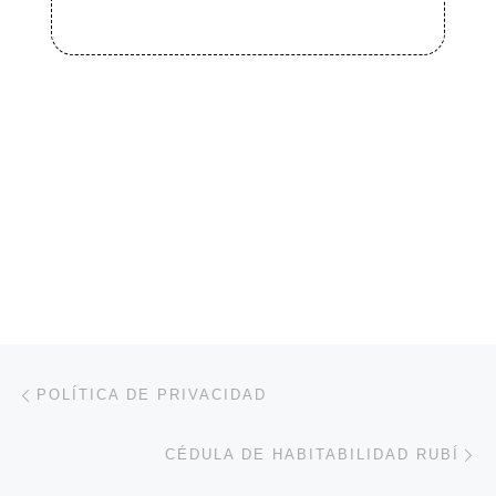
Navegación de entradas
Entrada anterior
POLÍTICA DE PRIVACIDAD
En
CÉDULA DE HABITABILIDAD RUBÍ