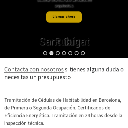
arquitectos.
arquitectos.
Llamar ahora
Llamar ahora
Sant Cugat
Rubí
Contacta con nosotros
si tienes alguna duda o
necesitas un presupuesto
Tramitación de Cédulas de Habitabilidad en Barcelona,
de Primera o Segunda Ocupación. Certificados de
Eficiencia Energética. Tramitación en 24 horas desde la
inspección técnica.