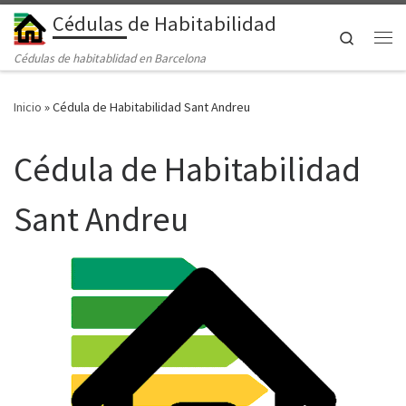
Cédulas de Habitabilidad
Saltar al contenido
Search
Me
Cédulas de habitablidad en Barcelona
Inicio
»
Cédula de Habitabilidad Sant Andreu
Cédula de Habitabilidad
Sant Andreu