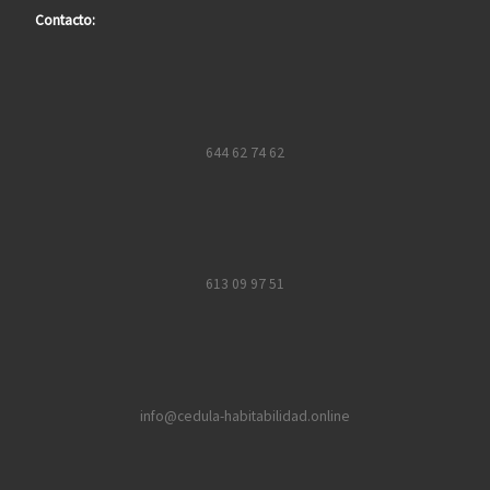
Contacto:
644 62 74 62
613 09 97 51
info@cedula-habitabilidad.online